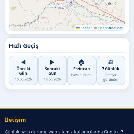
Leaflet
|
©
OpenStreetMap
Hızlı Geçiş
◀️
▶️
🏠
📆
Önceki
Sonraki
Erzincan
7 Günlük
Gün
Gün
Hava durumu
Detaylı
16-06-2026
18-06-2026
görünüm
İletişim
Günlük hava durumu web sitemiz Kullanıcılarına Günlük, 7