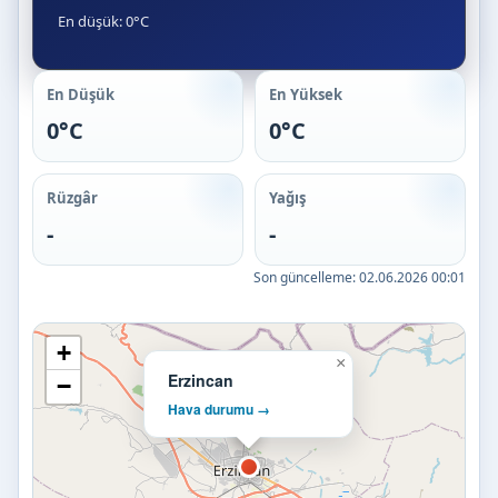
En düşük: 0°C
En Düşük
En Yüksek
0°C
0°C
Rüzgâr
Yağış
-
-
Son güncelleme:
02.06.2026 00:01
+
×
Erzincan
−
Hava durumu →