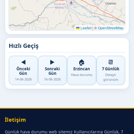
Leaflet
|
©
OpenStreetMap
Hızlı Geçiş
◀️
▶️
🏠
📆
Önceki
Sonraki
Erzincan
7 Günlük
Gün
Gün
Hava durumu
Detaylı
14-06-2026
16-06-2026
görünüm
İletişim
Günlük hava durumu web sitemiz Kullanıcılarına Günlük, 7