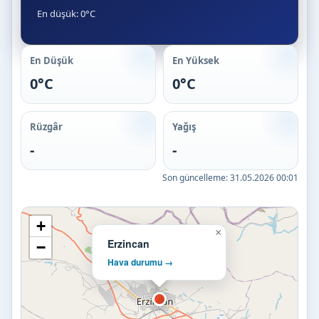
En düşük: 0°C
En Düşük
En Yüksek
0°C
0°C
Rüzgâr
Yağış
-
-
Son güncelleme:
31.05.2026 00:01
+
×
Erzincan
−
Hava durumu →