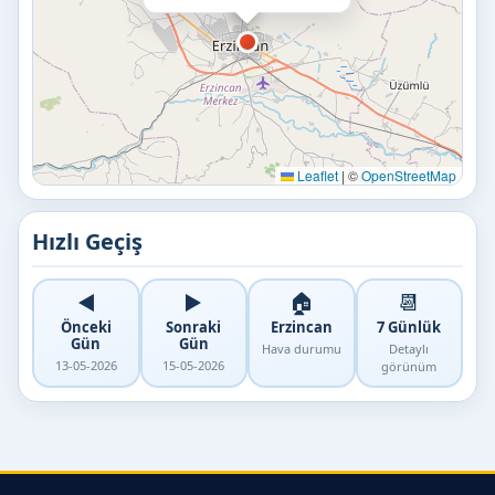
Leaflet
|
©
OpenStreetMap
Hızlı Geçiş
◀️
▶️
🏠
📆
Önceki
Sonraki
Erzincan
7 Günlük
Gün
Gün
Hava durumu
Detaylı
13-05-2026
15-05-2026
görünüm