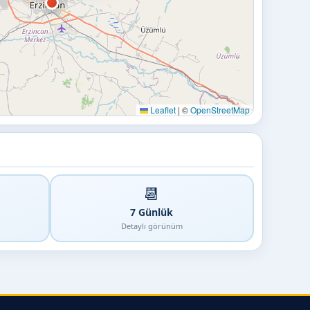
Leaflet
|
©
OpenStreetMap
📆
7 Günlük
Detaylı görünüm