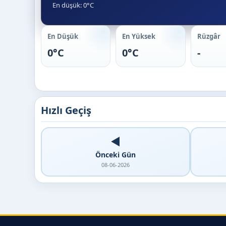
En düşük: 0°C
En Düşük
En Yüksek
Rüzgâr
0°C
0°C
-
Hızlı Geçiş
◀️
Önceki Gün
08-06-2026