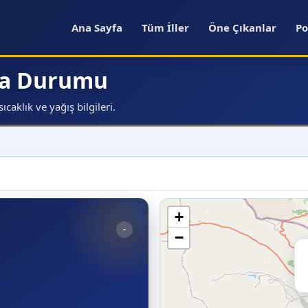
Ana Sayfa
Tüm İller
Öne Çıkanlar
Po
ava Durumu
caklık ve yağış bilgileri.
+
-
−