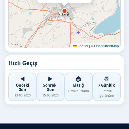
Leaflet
|
©
OpenStreetMap
Hızlı Geçiş
◀️
▶️
🏠
📆
Önceki
Sonraki
Elazığ
7 Günlük
Gün
Gün
Hava durumu
Detaylı
13-05-2026
15-05-2026
görünüm