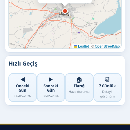
Leaflet
|
©
OpenStreetMap
Hızlı Geçiş
◀️
▶️
🏠
📆
Önceki
Sonraki
Elazığ
7 Günlük
Gün
Gün
Hava durumu
Detaylı
06-05-2026
08-05-2026
görünüm