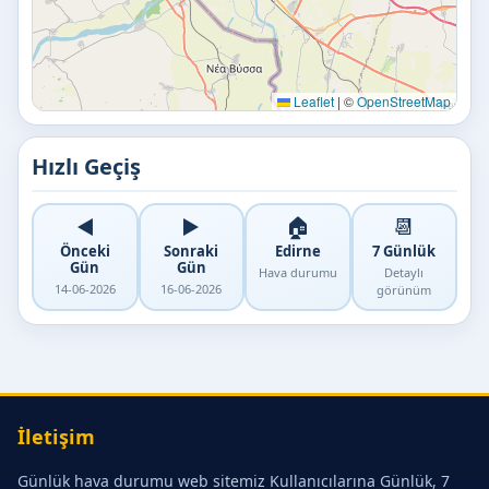
Leaflet
|
©
OpenStreetMap
Hızlı Geçiş
◀️
▶️
🏠
📆
Önceki
Sonraki
Edirne
7 Günlük
Gün
Gün
Hava durumu
Detaylı
14-06-2026
16-06-2026
görünüm
İletişim
Günlük hava durumu web sitemiz Kullanıcılarına Günlük, 7