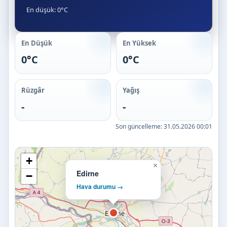
En düşük: 0°C
En Düşük
En Yüksek
0°C
0°C
Rüzgâr
Yağış
-
-
Son güncelleme:
31.05.2026 00:01
+
×
Edirne
−
Hava durumu →