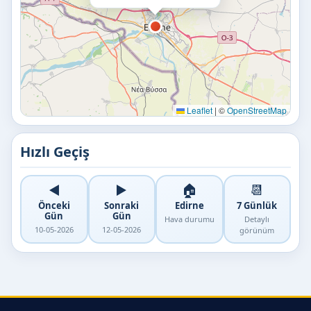
Leaflet
|
©
OpenStreetMap
Hızlı Geçiş
◀️
▶️
🏠
📆
Önceki
Sonraki
Edirne
7 Günlük
Gün
Gün
Hava durumu
Detaylı
10-05-2026
12-05-2026
görünüm