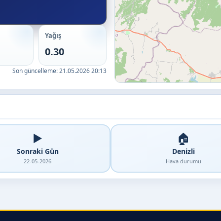
Yağış
0.30
Son güncelleme:
21.05.2026 20:13
▶️
🏠
Sonraki Gün
Denizli
22-05-2026
Hava durumu