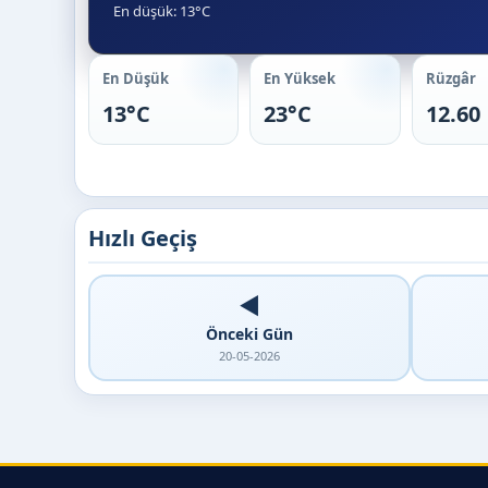
En düşük: 13°C
En Düşük
En Yüksek
Rüzgâr
13°C
23°C
12.60
Hızlı Geçiş
◀️
Önceki Gün
20-05-2026