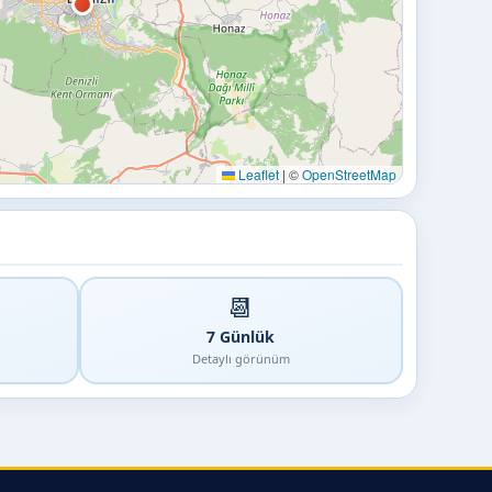
Leaflet
|
©
OpenStreetMap
📆
7 Günlük
Detaylı görünüm