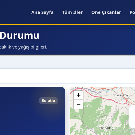
Ana Sayfa
Tüm İller
Öne Çıkanlar
Po
a Durumu
klık ve yağış bilgileri.
+
Bulutlu
−