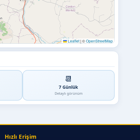
Leaflet
|
©
OpenStreetMap
📆
7 Günlük
Detaylı görünüm
Hızlı Erişim