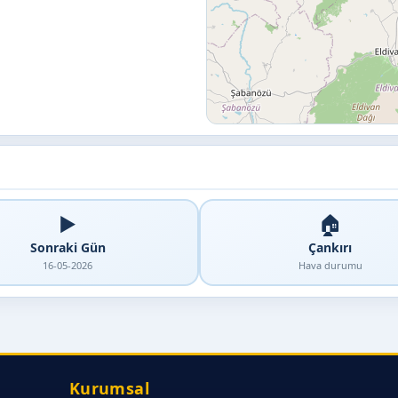
▶️
🏠
Sonraki Gün
Çankırı
16-05-2026
Hava durumu
Kurumsal