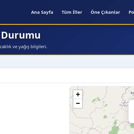
Ana Sayfa
Tüm İller
Öne Çıkanlar
Po
a Durumu
klık ve yağış bilgileri.
+
−