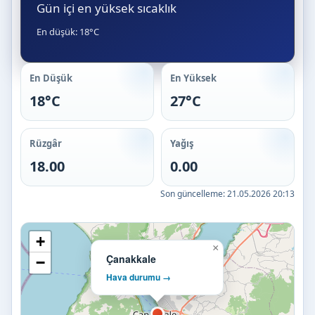
Gün içi en yüksek sıcaklık
En düşük: 18°C
En Düşük
En Yüksek
18°C
27°C
Rüzgâr
Yağış
18.00
0.00
Son güncelleme:
21.05.2026 20:13
+
×
Çanakkale
−
Hava durumu →