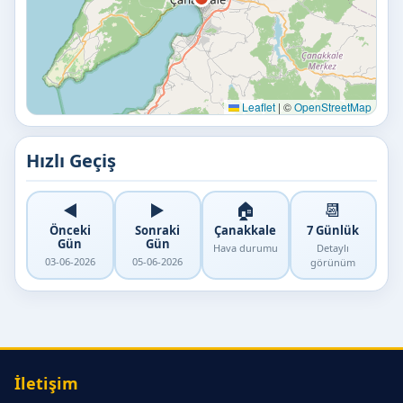
Leaflet
|
©
OpenStreetMap
Hızlı Geçiş
◀️
▶️
🏠
📆
Önceki
Sonraki
Çanakkale
7 Günlük
Gün
Gün
Hava durumu
Detaylı
03-06-2026
05-06-2026
görünüm
İletişim