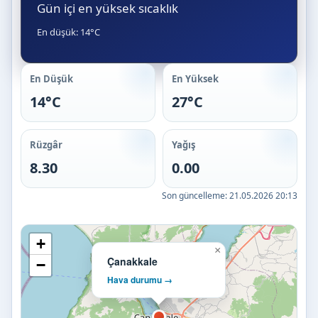
Gün içi en yüksek sıcaklık
En düşük: 14°C
En Düşük
En Yüksek
14°C
27°C
Rüzgâr
Yağış
8.30
0.00
Son güncelleme:
21.05.2026 20:13
+
×
Çanakkale
−
Hava durumu →