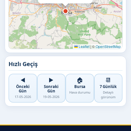
Leaflet
|
©
OpenStreetMap
Hızlı Geçiş
◀️
▶️
🏠
📆
Önceki
Sonraki
Bursa
7 Günlük
Gün
Gün
Hava durumu
Detaylı
17-05-2026
19-05-2026
görünüm