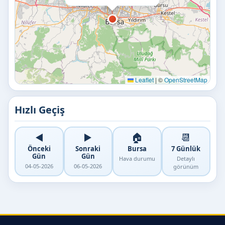
Leaflet
|
©
OpenStreetMap
Hızlı Geçiş
◀️
▶️
🏠
📆
Önceki
Sonraki
Bursa
7 Günlük
Gün
Gün
Hava durumu
Detaylı
04-05-2026
06-05-2026
görünüm