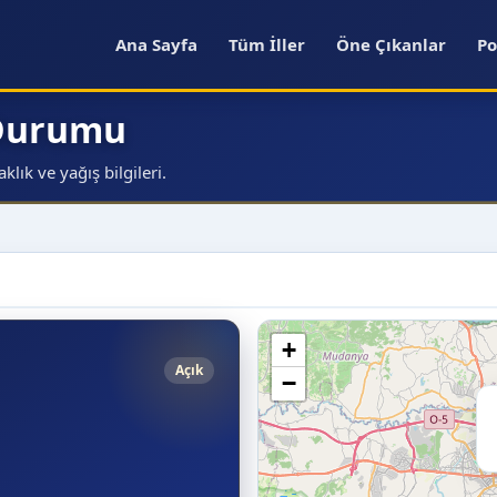
Ana Sayfa
Tüm İller
Öne Çıkanlar
Po
 Durumu
lık ve yağış bilgileri.
+
Açık
−