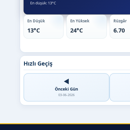
En düşük: 13°C
En Düşük
En Yüksek
Rüzgâr
13°C
24°C
6.70
Hızlı Geçiş
◀️
Önceki Gün
03-06-2026