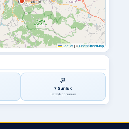
Leaflet
|
©
OpenStreetMap
📆
7 Günlük
Detaylı görünüm