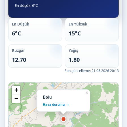
En düşük: 6°C
En Düşük
En Yüksek
6°C
15°C
Rüzgâr
Yağış
12.70
1.80
Son güncelleme:
21.05.2026 20:13
+
×
Bolu
−
Hava durumu →