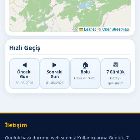
Leaflet
|
©
OpenStreetMap
Hızlı Geçiş
◀️
▶️
🏠
📆
Önceki
Sonraki
Bolu
7 Günlük
Gün
Gün
Hava durumu
Detaylı
30-05-2026
01-06-2026
görünüm
İletişim
Günlük hava durumu web sitemiz Kullanıcılarına Günlük, 7