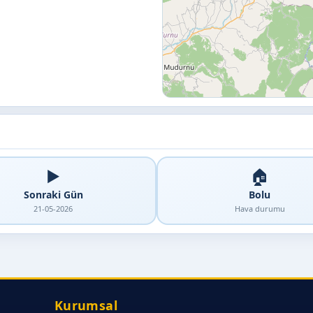
▶️
🏠
Sonraki Gün
Bolu
21-05-2026
Hava durumu
Kurumsal