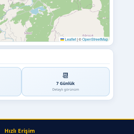
Leaflet
|
©
OpenStreetMap
📆
7 Günlük
Detaylı görünüm
Hızlı Erişim