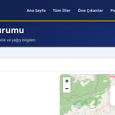
Ana Sayfa
Tüm İller
Öne Çıkanlar
Po
Durumu
ık ve yağış bilgileri.
+
−