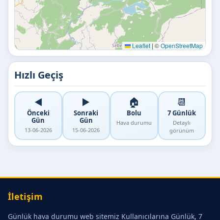
Leaflet
|
©
OpenStreetMap
Hızlı Geçiş
◀️
▶️
🏠
📆
Önceki
Sonraki
Bolu
7 Günlük
Gün
Gün
Hava durumu
Detaylı
13-06-2026
15-06-2026
görünüm
İletişim
Günlük hava durumu web sitemiz Kullanıcılarına Günlük, 7