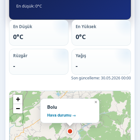
En düşük: 0°C
En Düşük
En Yüksek
0°C
0°C
Rüzgâr
Yağış
-
-
Son güncelleme:
30.05.2026 00:00
+
×
Bolu
−
Hava durumu →