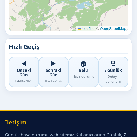
Leaflet
|
©
OpenStreetMap
Hızlı Geçiş
◀️
▶️
🏠
📆
Önceki
Sonraki
Bolu
7 Günlük
Gün
Gün
Hava durumu
Detaylı
04-06-2026
06-06-2026
görünüm
İletişim
Günlük hava durumu web sitemiz Kullanıcılarına Günlük, 7