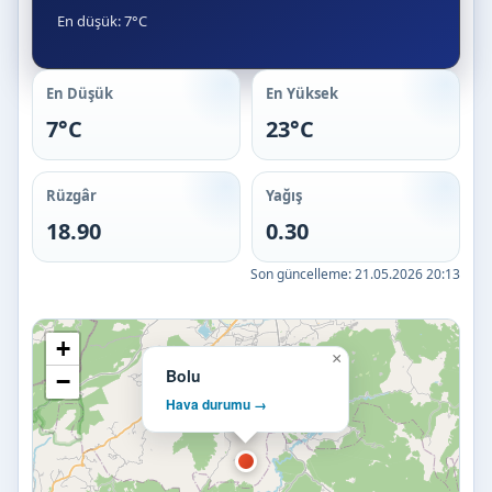
En düşük: 7°C
En Düşük
En Yüksek
7°C
23°C
Rüzgâr
Yağış
18.90
0.30
Son güncelleme:
21.05.2026 20:13
+
×
Bolu
−
Hava durumu →