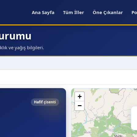
Ana Sayfa
Tüm İller
Öne Çıkanlar
Po
 Durumu
ık ve yağış bilgileri.
+
Hafif çisenti
−