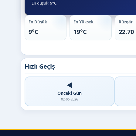
En düşük: 9°C
En Düşük
En Yüksek
Rüzgâr
9°C
19°C
22.70
Hızlı Geçiş
◀️
Önceki Gün
02-06-2026