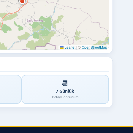
Leaflet
|
©
OpenStreetMap
📆
7 Günlük
Detaylı görünüm