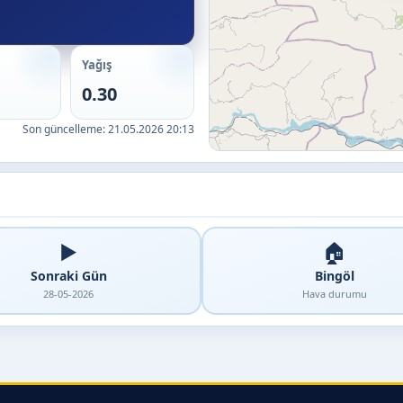
Yağış
0.30
Son güncelleme:
21.05.2026 20:13
▶️
🏠
Sonraki Gün
Bingöl
28-05-2026
Hava durumu