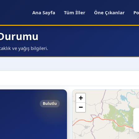
Ana Sayfa
Tüm İller
Öne Çıkanlar
Po
a Durumu
klık ve yağış bilgileri.
+
Bulutlu
−