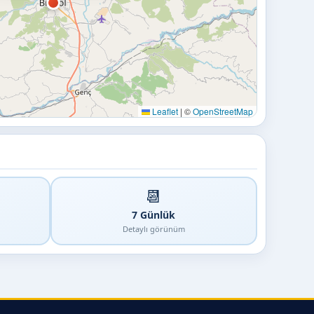
Leaflet
|
©
OpenStreetMap
📆
7 Günlük
Detaylı görünüm