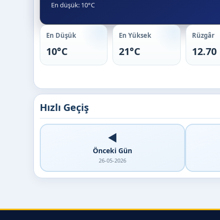
En düşük: 10°C
En Düşük
En Yüksek
Rüzgâr
10°C
21°C
12.70
Hızlı Geçiş
◀️
Önceki Gün
26-05-2026