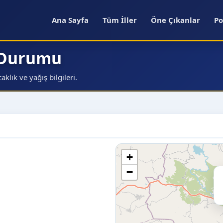
Ana Sayfa
Tüm İller
Öne Çıkanlar
Po
a Durumu
klık ve yağış bilgileri.
+
−