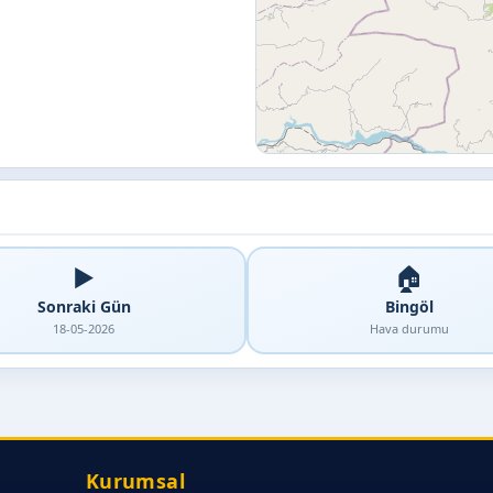
▶️
🏠
Sonraki Gün
Bingöl
18-05-2026
Hava durumu
Kurumsal