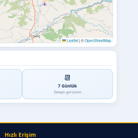
Leaflet
|
©
OpenStreetMap
📆
7 Günlük
Detaylı görünüm
Hızlı Erişim