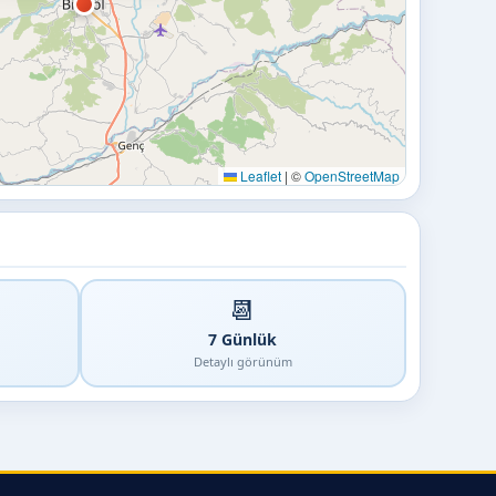
Leaflet
|
©
OpenStreetMap
📆
7 Günlük
Detaylı görünüm