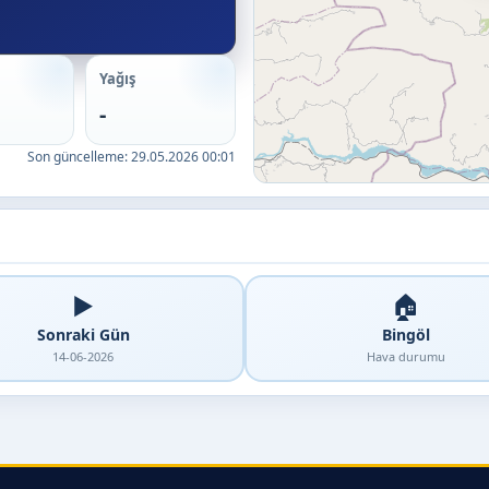
Yağış
-
Son güncelleme:
29.05.2026 00:01
▶️
🏠
Sonraki Gün
Bingöl
14-06-2026
Hava durumu