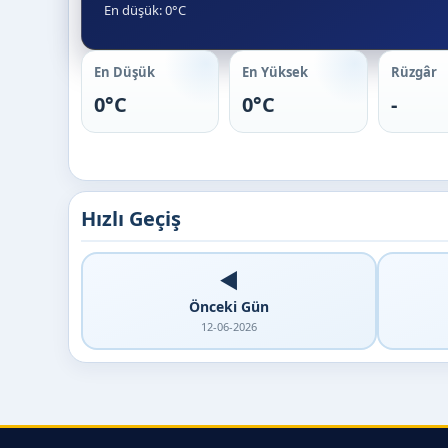
En düşük: 0°C
En Düşük
En Yüksek
Rüzgâr
0°C
0°C
-
Hızlı Geçiş
◀️
Önceki Gün
12-06-2026