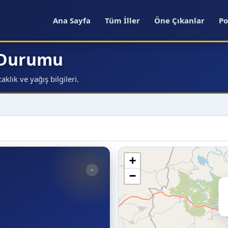
Ana Sayfa
Tüm İller
Öne Çıkanlar
Po
a Durumu
klık ve yağış bilgileri.
+
-
−