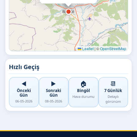
Leaflet
|
©
OpenStreetMap
Hızlı Geçiş
◀️
▶️
🏠
📆
Önceki
Sonraki
Bingöl
7 Günlük
Gün
Gün
Hava durumu
Detaylı
06-05-2026
08-05-2026
görünüm