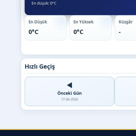
En düşük: 0°C
En Düşük
En Yüksek
Rüzgâr
0°C
0°C
-
Hızlı Geçiş
◀️
Önceki Gün
17-06-2026