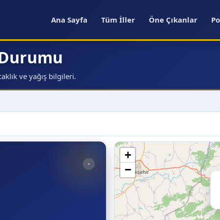
Ana Sayfa
Tüm İller
Öne Çıkanlar
Po
a Durumu
klık ve yağış bilgileri.
+
-
−