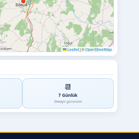
Leaflet
|
©
OpenStreetMap
📆
7 Günlük
Detaylı görünüm