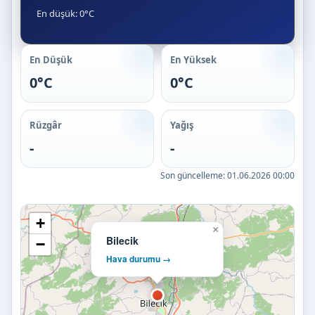
En düşük: 0°C
En Düşük
En Yüksek
0°C
0°C
Rüzgâr
Yağış
-
-
Son güncelleme:
01.06.2026 00:00
+
×
Bilecik
−
Hava durumu →