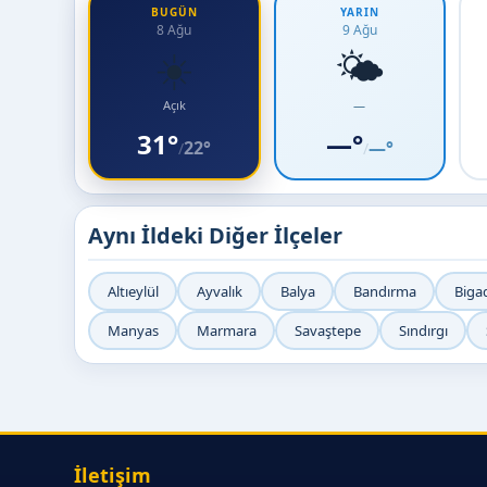
BUGÜN
YARIN
8 Ağu
9 Ağu
☀️
🌤️
Açık
—
31°
—°
22°
—°
/
/
Aynı İldeki Diğer İlçeler
Altıeylül
Ayvalık
Balya
Bandırma
Biga
Manyas
Marmara
Savaştepe
Sındırgı
İletişim