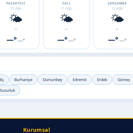
PAZARTESI
SALI
ÇARŞAMBA
10 Ağu
11 Ağu
12 Ağu
🌤️
🌤️
🌤️
—
—
—
—°
—°
—°
—°
—°
—°
/
/
/
diç
Burhaniye
Dursunbey
Edremit
Erdek
Gömeç
Susurluk
Kurumsal