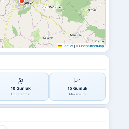
Leaflet
|
©
OpenStreetMap
🔭
📈
10 Günlük
15 Günlük
Uzun tahmin
Maksimum