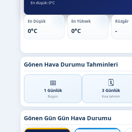
En düşük: 0°C
En Düşük
En Yüksek
Rüzgâr
0°C
0°C
-
Gönen Hava Durumu Tahminleri
📅
🗓️
1 Günlük
3 Günlük
Bugün
Kısa tahmin
Gönen Gün Gün Hava Durumu