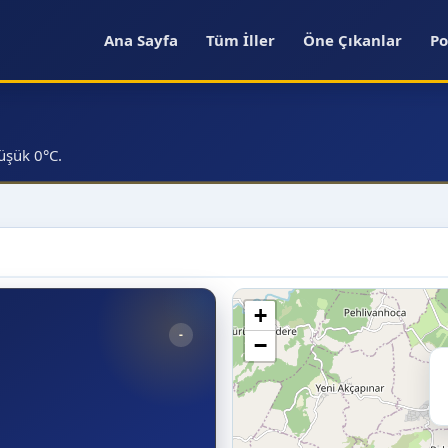
Ana Sayfa
Tüm İller
Öne Çıkanlar
Po
üşük 0°C.
+
-
−