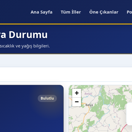
Ana Sayfa
Tüm İller
Öne Çıkanlar
Po
ava Durumu
caklık ve yağış bilgileri.
+
Bulutlu
−