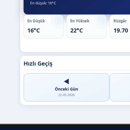
En düşük: 16°C
En Düşük
En Yüksek
Rüzgâr
16°C
22°C
19.70
Hızlı Geçiş
◀️
Önceki Gün
22-05-2026