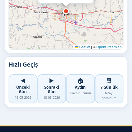
Leaflet
|
©
OpenStreetMap
Hızlı Geçiş
◀️
▶️
🏠
📆
Önceki
Sonraki
Aydın
7 Günlük
Gün
Gün
Hava durumu
Detaylı
16-05-2026
18-05-2026
görünüm