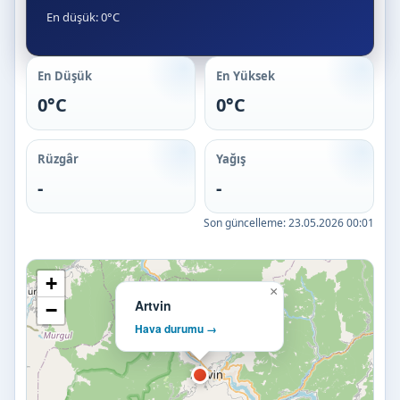
En düşük: 0°C
En Düşük
En Yüksek
0°C
0°C
Rüzgâr
Yağış
-
-
Son güncelleme:
23.05.2026 00:01
+
×
Artvin
−
Hava durumu →