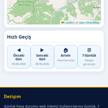
Leaflet
|
©
OpenStreetMap
Hızlı Geçiş
◀️
▶️
🏠
📆
Önceki
Sonraki
Artvin
7 Günlük
Gün
Gün
Hava durumu
Detaylı
06-06-2026
08-06-2026
görünüm
İletişim
Günlük hava durumu web sitemiz Kullanıcılarına Günlük, 7