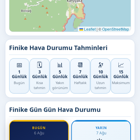
Leaflet
|
©
OpenStreetMap
Finike Hava Durumu Tahminleri
📅
🗓️
📊
📆
🔭
📈
1
3
5
7
10
15
Günlük
Günlük
Günlük
Günlük
Günlük
Günlük
Bugün
Kısa
Yakın
Haftalık
Uzun
Maksimum
tahmin
görünüm
tahmin
Finike Gün Gün Hava Durumu
BUGÜN
YARIN
6 Ağu
7 Ağu