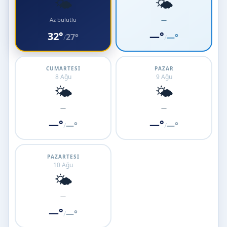
🌤️
🌤️
Az bulutlu
—
32°
—°
27°
—°
/
/
CUMARTESI
PAZAR
8 Ağu
9 Ağu
🌤️
🌤️
—
—
—°
—°
—°
—°
/
/
PAZARTESI
10 Ağu
🌤️
—
—°
—°
/