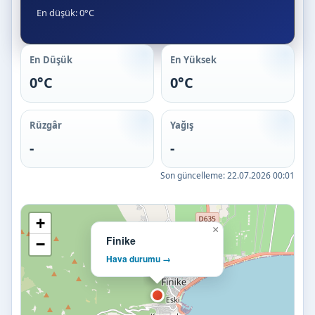
En düşük: 0°C
En Düşük
En Yüksek
0°C
0°C
Rüzgâr
Yağış
-
-
Son güncelleme:
22.07.2026 00:01
+
×
Finike
−
Hava durumu →