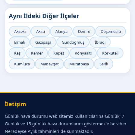
Aynı İldeki Diğer İlçeler
Akseki
Aksu
Alanya
Demre
Döşemealtı
Elmalı
Gazipaşa
Gündoğmuş
İbradı
Kaş
Kemer
Kepez
Konyaaltı
Korkuteli
Kumluca
Manavgat
Muratpaşa
Serik
İletişim
Günlük hava durumu web sitemiz Kullanıcılarına Günlük, 7
Günlük ve 15 günlük hava durumlarını göstermekle beraber
Neredeyse Aylık tahminleri de sunmaktadır.