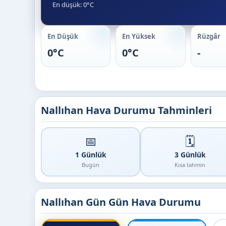
En düşük: 0°C
En Düşük
En Yüksek
Rüzgâr
0°C
0°C
-
Nallıhan Hava Durumu Tahminleri
📅
🗓️
1 Günlük
3 Günlük
Bugün
Kısa tahmin
Nallıhan Gün Gün Hava Durumu