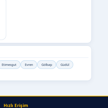
Etimesgut
Evren
Gölbaşı
Güdül
Hızlı Erişim