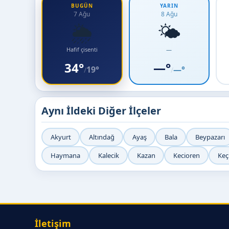
BUGÜN
YARIN
7 Ağu
8 Ağu
🌦️
🌤️
Hafif çisenti
—
34°
—°
19°
—°
/
/
Aynı İldeki Diğer İlçeler
Akyurt
Altındağ
Ayaş
Bala
Beypazarı
Haymana
Kalecik
Kazan
Kecioren
Keç
İletişim