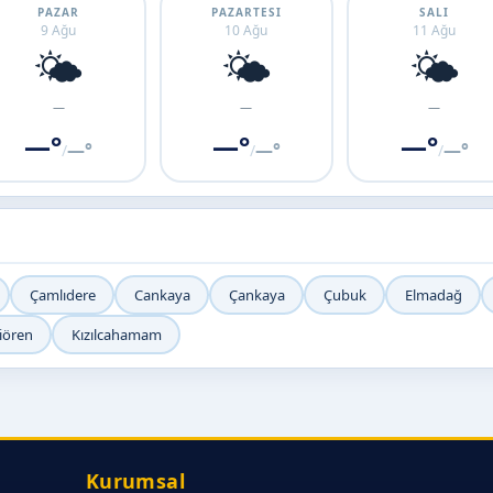
PAZAR
PAZARTESI
SALI
9 Ağu
10 Ağu
11 Ağu
🌤️
🌤️
🌤️
—
—
—
—°
—°
—°
—°
—°
—°
/
/
/
Çamlıdere
Cankaya
Çankaya
Çubuk
Elmadağ
iören
Kızılcahamam
Kurumsal