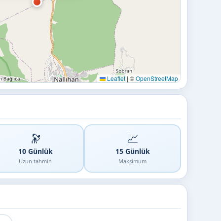
Leaflet
|
©
OpenStreetMap
🔭
📈
10 Günlük
15 Günlük
Uzun tahmin
Maksimum