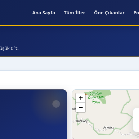
Ana Sayfa
Tüm İller
Öne Çıkanlar
Po
üşük 0°C.
+
-
−