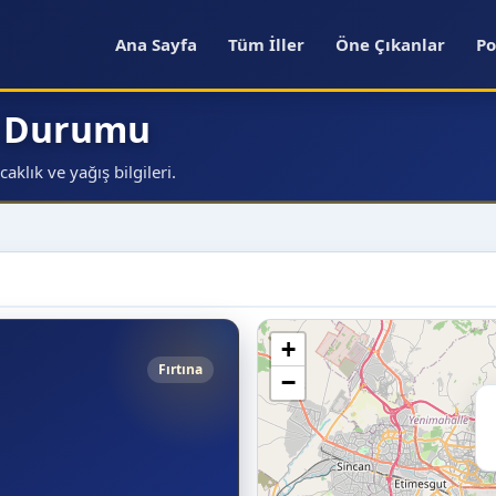
Ana Sayfa
Tüm İller
Öne Çıkanlar
Po
a Durumu
klık ve yağış bilgileri.
+
Fırtına
−