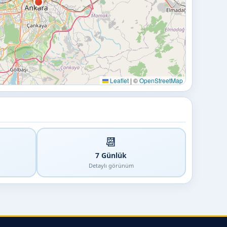
Leaflet
|
©
OpenStreetMap
📆
7 Günlük
Detaylı görünüm