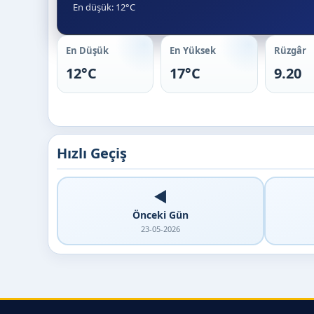
En düşük: 12°C
En Düşük
En Yüksek
Rüzgâr
12°C
17°C
9.20
Hızlı Geçiş
◀️
Önceki Gün
23-05-2026