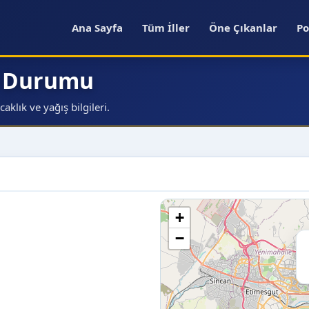
Ana Sayfa
Tüm İller
Öne Çıkanlar
Po
a Durumu
klık ve yağış bilgileri.
+
−