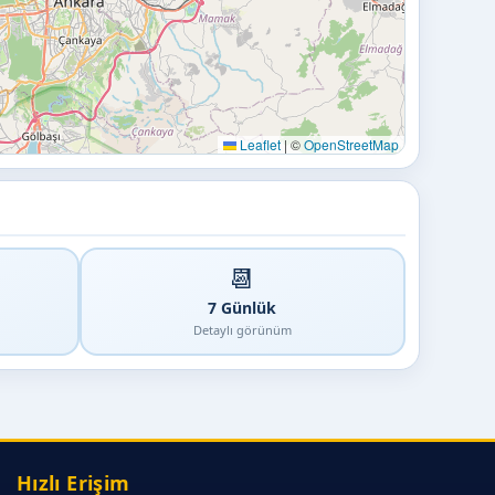
Leaflet
|
©
OpenStreetMap
📆
7 Günlük
Detaylı görünüm
Hızlı Erişim