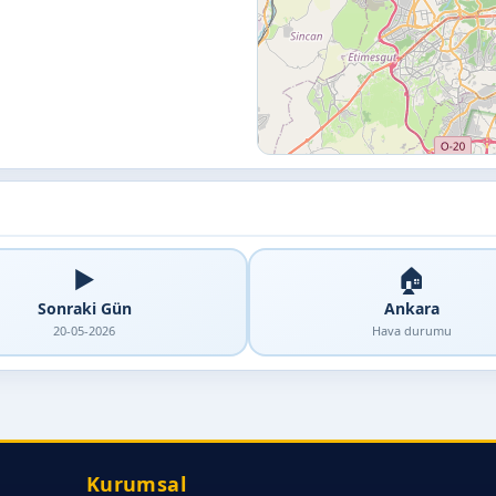
▶️
🏠
Sonraki Gün
Ankara
20-05-2026
Hava durumu
Kurumsal