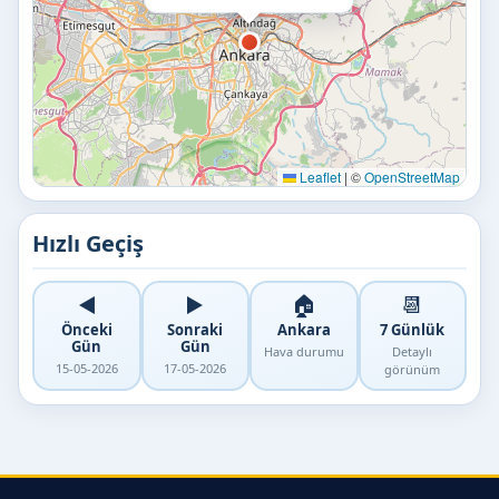
Leaflet
|
©
OpenStreetMap
Hızlı Geçiş
◀️
▶️
🏠
📆
Önceki
Sonraki
Ankara
7 Günlük
Gün
Gün
Hava durumu
Detaylı
15-05-2026
17-05-2026
görünüm