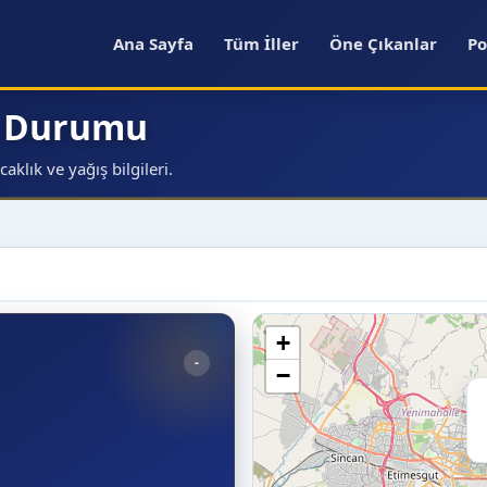
Ana Sayfa
Tüm İller
Öne Çıkanlar
Po
a Durumu
klık ve yağış bilgileri.
+
-
−