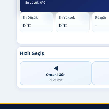
En düşük: 0°C
En Düşük
En Yüksek
Rüzgâr
0°C
0°C
-
Hızlı Geçiş
◀️
Önceki Gün
10-06-2026