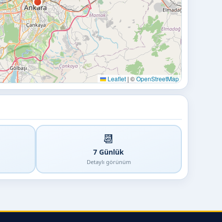
Leaflet
|
©
OpenStreetMap
📆
7 Günlük
Detaylı görünüm