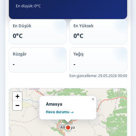
En düşük: 0°C
En Düşük
En Yüksek
0°C
0°C
Rüzgâr
Yağış
-
-
Son güncelleme:
29.05.2026 00:00
+
×
Amasya
−
Hava durumu →