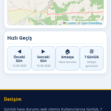
Leaflet
|
©
OpenStreetMap
Hızlı Geçiş
◀️
▶️
🏠
📆
Önceki
Sonraki
Amasya
7 Günlük
Gün
Gün
Hava durumu
Detaylı
12-06-2026
14-06-2026
görünüm
İletişim
Günlük hava durumu web sitemiz Kullanıcılarına Günlük, 7