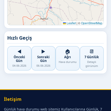
Leaflet
|
©
OpenStreetMap
Hızlı Geçiş
◀️
▶️
🏠
📆
Önceki
Sonraki
Ağrı
7 Günlük
Gün
Gün
Hava durumu
Detaylı
04-06-2026
06-06-2026
görünüm
İletişim
Günlük hava durumu web sitemiz Kullanıcılarına Günlük, 7