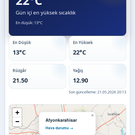
22°C
Gün içi en yüksek sıcaklık
En düşük: 13°C
En Düşük
En Yüksek
13°C
22°C
Rüzgâr
Yağış
21.50
12.90
Son güncelleme:
21.05.2026 20:13
+
×
Afyonkarahisar
−
Hava durumu →