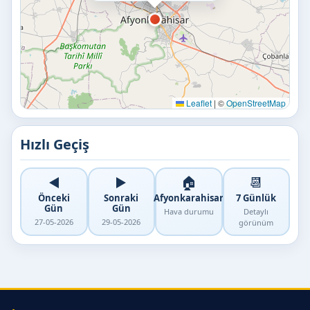
Leaflet
|
©
OpenStreetMap
Hızlı Geçiş
◀️
▶️
🏠
📆
Önceki
Sonraki
Afyonkarahisar
7 Günlük
Gün
Gün
Hava durumu
Detaylı
27-05-2026
29-05-2026
görünüm