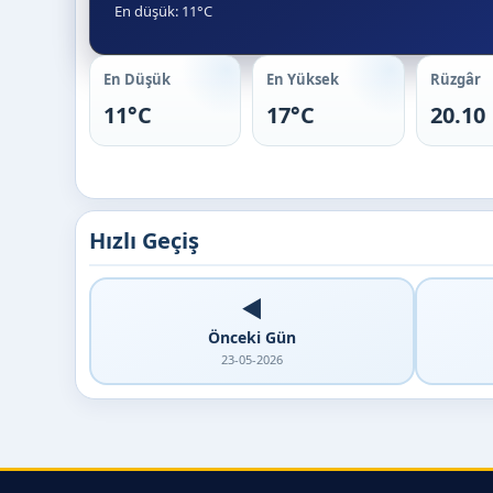
En düşük: 11°C
En Düşük
En Yüksek
Rüzgâr
11°C
17°C
20.10
Hızlı Geçiş
◀️
Önceki Gün
23-05-2026