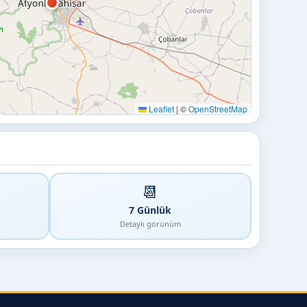
Leaflet
|
©
OpenStreetMap
📆
7 Günlük
Detaylı görünüm