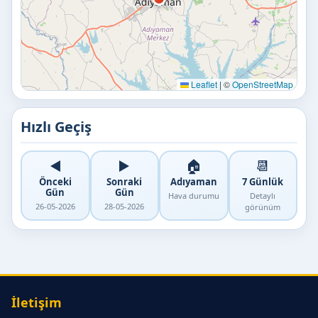
Leaflet
|
©
OpenStreetMap
Hızlı Geçiş
◀️
▶️
🏠
📆
Önceki
Sonraki
Adıyaman
7 Günlük
Gün
Gün
Hava durumu
Detaylı
26-05-2026
28-05-2026
görünüm
İletişim