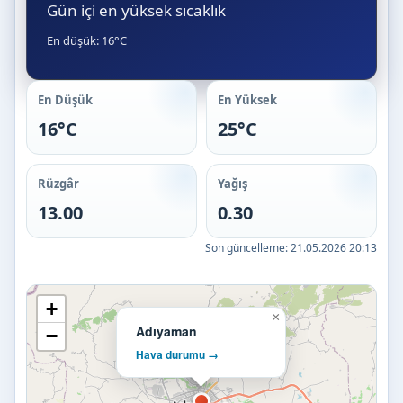
Gün içi en yüksek sıcaklık
En düşük: 16°C
En Düşük
En Yüksek
16°C
25°C
Rüzgâr
Yağış
13.00
0.30
Son güncelleme:
21.05.2026 20:13
+
×
Adıyaman
−
Hava durumu →