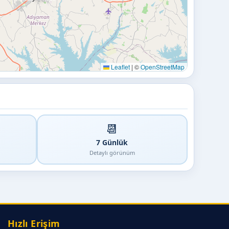
Leaflet
|
©
OpenStreetMap
📆
7 Günlük
Detaylı görünüm
Hızlı Erişim