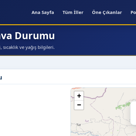
Ana Sayfa
Tüm İller
Öne Çıkanlar
Po
Hava Durumu
ıcaklık ve yağış bilgileri.
u
+
−