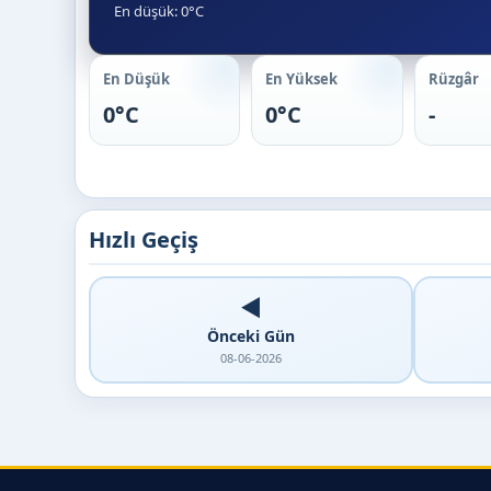
En düşük: 0°C
En Düşük
En Yüksek
Rüzgâr
0°C
0°C
-
Hızlı Geçiş
◀️
Önceki Gün
08-06-2026