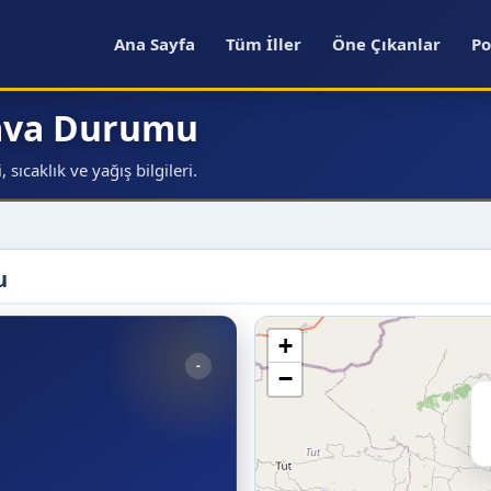
Ana Sayfa
Tüm İller
Öne Çıkanlar
Po
Hava Durumu
ıcaklık ve yağış bilgileri.
u
+
-
−