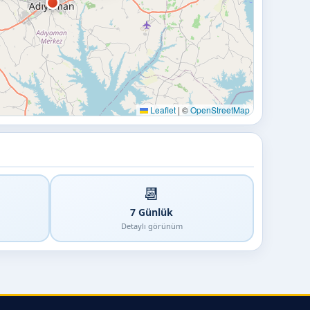
Leaflet
|
©
OpenStreetMap
📆
7 Günlük
Detaylı görünüm