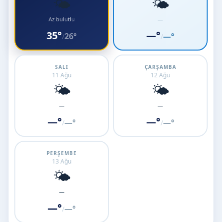
🌤️
🌤️
Az bulutlu
—
35°
—°
26°
—°
/
/
SALI
ÇARŞAMBA
11 Ağu
12 Ağu
🌤️
🌤️
—
—
—°
—°
—°
—°
/
/
PERŞEMBE
13 Ağu
🌤️
—
—°
—°
/