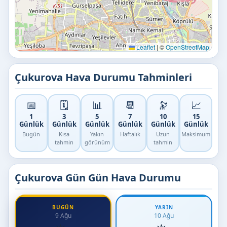
Leaflet
|
©
OpenStreetMap
Çukurova Hava Durumu Tahminleri
📅
🗓️
📊
📆
🔭
📈
1
3
5
7
10
15
Günlük
Günlük
Günlük
Günlük
Günlük
Günlük
Bugün
Kısa
Yakın
Haftalık
Uzun
Maksimum
tahmin
görünüm
tahmin
Çukurova Gün Gün Hava Durumu
BUGÜN
YARIN
9 Ağu
10 Ağu