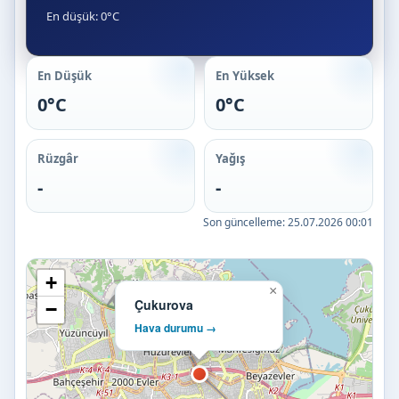
En düşük: 0°C
En Düşük
En Yüksek
0°C
0°C
Rüzgâr
Yağış
-
-
Son güncelleme:
25.07.2026 00:01
+
×
Çukurova
−
Hava durumu →