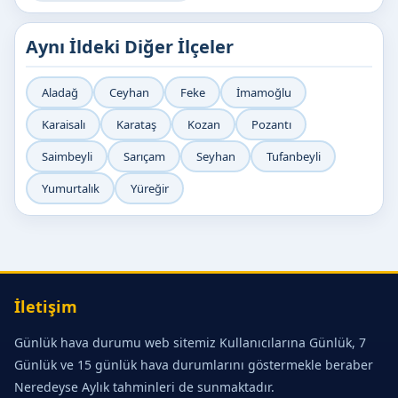
Aynı İldeki Diğer İlçeler
Aladağ
Ceyhan
Feke
İmamoğlu
Karaisalı
Karataş
Kozan
Pozantı
Saimbeyli
Sarıçam
Seyhan
Tufanbeyli
Yumurtalık
Yüreğir
İletişim
Günlük hava durumu web sitemiz Kullanıcılarına Günlük, 7
Günlük ve 15 günlük hava durumlarını göstermekle beraber
Neredeyse Aylık tahminleri de sunmaktadır.