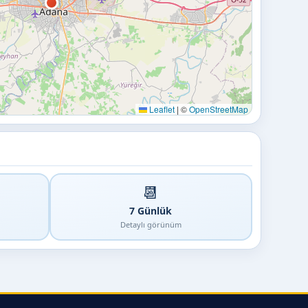
Leaflet
|
©
OpenStreetMap
📆
7 Günlük
Detaylı görünüm