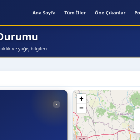
Ana Sayfa
Tüm İller
Öne Çıkanlar
Po
 Durumu
lık ve yağış bilgileri.
+
-
−