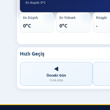
En düşük: 0°C
En Düşük
En Yüksek
Rüzgâr
0°C
0°C
-
Hızlı Geçiş
◀️
Önceki Gün
13-06-2026