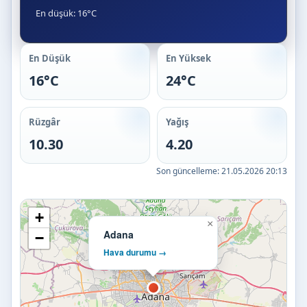
En düşük: 16°C
En Düşük
En Yüksek
16°C
24°C
Rüzgâr
Yağış
10.30
4.20
Son güncelleme:
21.05.2026 20:13
+
×
Adana
−
Hava durumu →