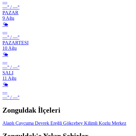
—
—°
/
—°
PAZAR
9 Ağu
🌤️
—
—°
/
—°
PAZARTESI
10 Ağu
🌤️
—
—°
/
—°
SALI
11 Ağu
🌤️
—
—°
/
—°
Zonguldak İlçeleri
Alaplı
Çaycuma
Devrek
Ereğli
Gökçebey
Kilimli
Kozlu
Merkez
Zonguldak'e Yakın Şehirler