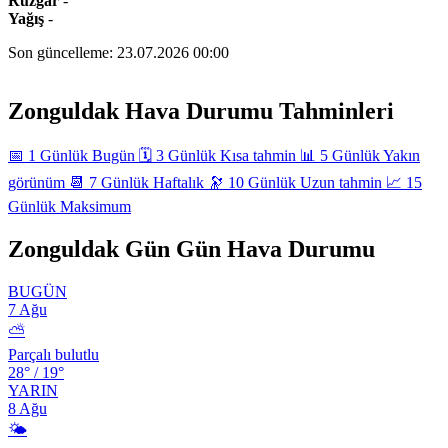
Rüzgâr
-
Yağış
-
Son güncelleme:
23.07.2026 00:00
Leaflet
|
©
OpenStreetMap
+
Zonguldak Hava Durumu Tahminleri
−
📅
1 Günlük
Bugün
🗓️
3 Günlük
Kısa tahmin
📊
5 Günlük
Yakın
görünüm
📆
7 Günlük
Haftalık
🔭
10 Günlük
Uzun tahmin
📈
15
Günlük
Maksimum
Zonguldak Gün Gün Hava Durumu
BUGÜN
7 Ağu
⛅
Parçalı bulutlu
28°
/
19°
YARIN
8 Ağu
🌤️