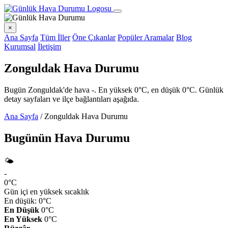
×
Ana Sayfa
Tüm İller
Öne Çıkanlar
Popüler Aramalar
Blog
Kurumsal
İletişim
Zonguldak Hava Durumu
Bugün Zonguldak'de hava -. En yüksek 0°C, en düşük 0°C. Günlük
detay sayfaları ve ilçe bağlantıları aşağıda.
Ana Sayfa
/
Zonguldak Hava Durumu
Bugünün Hava Durumu
🌤️
-
0°C
Gün içi en yüksek sıcaklık
En düşük: 0°C
En Düşük
0°C
En Yüksek
0°C