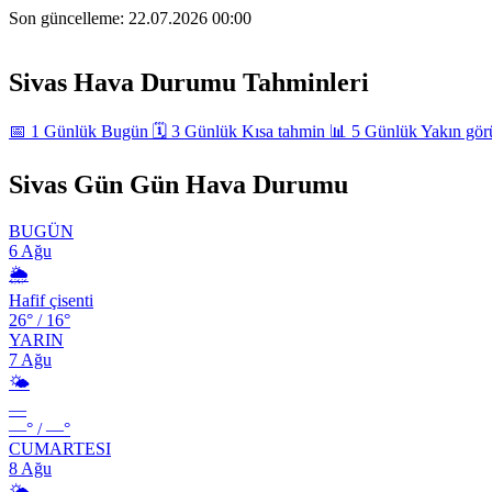
Son güncelleme:
22.07.2026 00:00
+
Sivas Hava Durumu Tahminleri
−
📅
1 Günlük
Bugün
🗓️
3 Günlük
Kısa tahmin
📊
5 Günlük
Yakın gö
Sivas Gün Gün Hava Durumu
BUGÜN
6 Ağu
🌦️
Hafif çisenti
26°
/
16°
YARIN
7 Ağu
🌤️
—
—°
/
—°
CUMARTESI
8 Ağu
🌤️