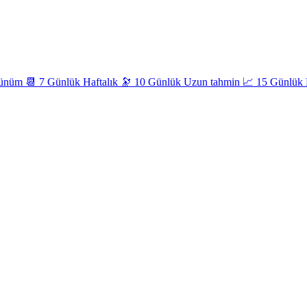
rünüm
📆
7 Günlük
Haftalık
🔭
10 Günlük
Uzun tahmin
📈
15 Günlük