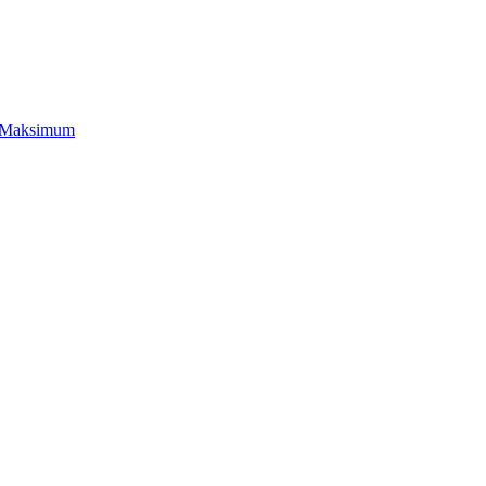
Leaflet
|
©
OpenStreetMap
Maksimum