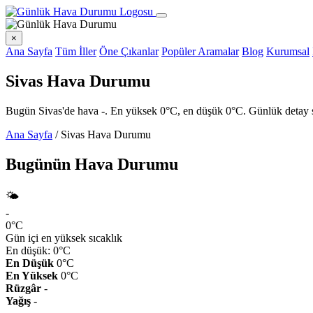
×
Ana Sayfa
Tüm İller
Öne Çıkanlar
Popüler Aramalar
Blog
Kurumsal
Sivas Hava Durumu
Bugün Sivas'de hava -. En yüksek 0°C, en düşük 0°C. Günlük detay say
Ana Sayfa
/
Sivas Hava Durumu
Bugünün Hava Durumu
🌤️
-
0°C
Gün içi en yüksek sıcaklık
En düşük: 0°C
En Düşük
0°C
En Yüksek
0°C
Rüzgâr
-
Yağış
-