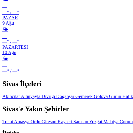
—
—°
/
—°
PAZAR
9 Ağu
🌤️
—
—°
/
—°
PAZARTESI
10 Ağu
🌤️
—
—°
/
—°
Sivas İlçeleri
Akıncılar
Altınyayla
Divriği
Doğanşar
Gemerek
Gölova
Gürün
Hafi
Sivas'e Yakın Şehirler
Tokat
Amasya
Ordu
Giresun
Kayseri
Samsun
Yozgat
Malatya
Çoru