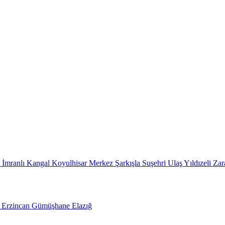
k
İmranlı
Kangal
Koyulhisar
Merkez
Şarkışla
Suşehri
Ulaş
Yıldızeli
Zar
m
Erzincan
Gümüşhane
Elazığ