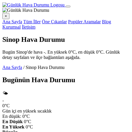
×
Ana Sayfa
Tüm İller
Öne Çıkanlar
Popüler Aramalar
Blog
Kurumsal
İletişim
Sinop Hava Durumu
Bugün Sinop'de hava -. En yüksek 0°C, en düşük 0°C. Günlük
detay sayfaları ve ilçe bağlantıları aşağıda.
Ana Sayfa
/
Sinop Hava Durumu
Bugünün Hava Durumu
🌤️
-
0°C
Gün içi en yüksek sıcaklık
En düşük: 0°C
En Düşük
0°C
En Yüksek
0°C