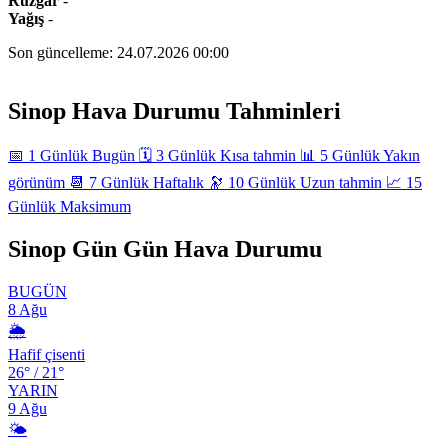
Rüzgâr
-
Yağış
-
Son güncelleme:
24.07.2026 00:00
Leaflet
|
©
OpenStreetMap
+
Sinop Hava Durumu Tahminleri
−
📅
1 Günlük
Bugün
🗓️
3 Günlük
Kısa tahmin
📊
5 Günlük
Yakın
görünüm
📆
7 Günlük
Haftalık
🔭
10 Günlük
Uzun tahmin
📈
15
Günlük
Maksimum
Sinop Gün Gün Hava Durumu
BUGÜN
8 Ağu
🌦️
Hafif çisenti
26°
/
21°
YARIN
9 Ağu
🌤️