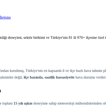
İletişim
ği deneyimi, sektör birikimi ve Türkiye'nin 81 ili 970+ ilçesine özel
ndan kurulmuş, Türkiye'nin en kapsamlı il ve ilçe bazlı hava tahmin p
 tahminler değil,
ilçe bazında, saatlik hassasiyette
hava durumu veriler
m
de toplam
15 yılı aşkın
deneyime sahip meteoroloji mühendislerinden olu