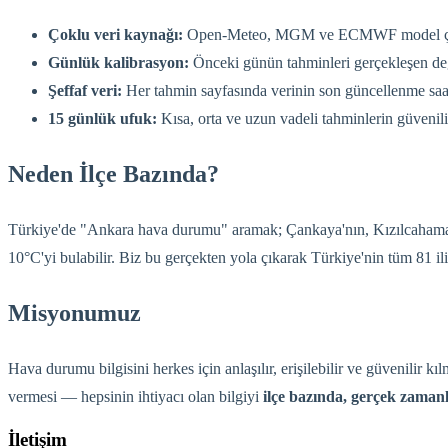
Çoklu veri kaynağı:
Open-Meteo, MGM ve ECMWF model çıktılar
Günlük kalibrasyon:
Önceki günün tahminleri gerçekleşen değer
Şeffaf veri:
Her tahmin sayfasında verinin son güncellenme saati 
15 günlük ufuk:
Kısa, orta ve uzun vadeli tahminlerin güvenilirl
Neden İlçe Bazında?
Türkiye'de "Ankara hava durumu" aramak; Çankaya'nın, Kızılcahamam'ı
10°C'yi bulabilir. Biz bu gerçekten yola çıkarak Türkiye'nin tüm 81 ilin
Misyonumuz
Hava durumu bilgisini herkes için anlaşılır, erişilebilir ve güvenilir 
vermesi — hepsinin ihtiyacı olan bilgiyi
ilçe bazında, gerçek zamanlı
İletişim