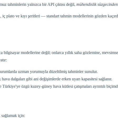
uz tahminlerin yalnızca bir API çıktısı değil,
mühendislik süzgecinden 
iç plato ve kıyı şeritleri — standart tahmin modellerinin gözden kaçırdığ
a bilgisayar modellerine değil; onlarca yıllık saha gözlemine, mevsimse
atır:
ği durumlarda uzman yorumuyla düzeltilmiş tahminler sunulur.
 hava dalgaları gibi ani değişimlerde erken uyarı kapasitesi sağlanır.
Türkiye'ye özgü kuzey-güney hava kütlesi çatışmaları ayrıntılı biçimde
 sağlamak için: